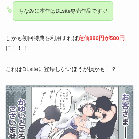
ちなみに本作はDLsite専売作品です♡
しかも初回特典を利用すれば
定価880円が580円
に！！！
これはDLsiteに登録しないほうが損かも！？