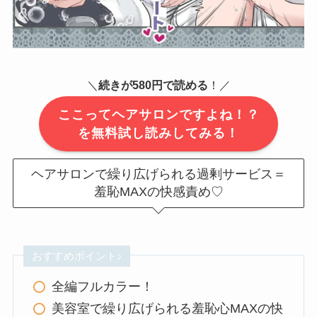
＼
続きが580円で読める
！／
ここってヘアサロンですよね！？
を無料試し読みしてみる！
ヘアサロンで繰り広げられる過剰サービス＝
羞恥MAXの快感責め♡
おすすめポイント♪
全編フルカラー！
美容室で繰り広げられる羞恥心MAXの快