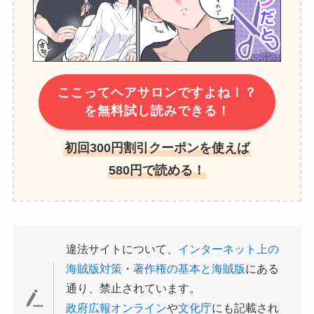
ここってヘアサロンですよね！？
を無料試し読みできる！
初回300円割引クーポンを使えば
580円で読める！
違法サイトについて、
インターネット上の
海賊版対策
・
著作権の基本と海賊版
にある
通り、禁止されています。
政府広報オンライン
や
文化庁
にも記載され